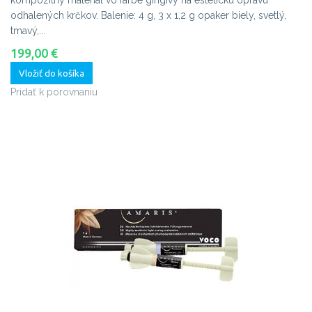
kompozitný materiál vo farbe gingívy na estetickú opravu
odhalených krčkov. Balenie: 4 g, 3 x 1,2 g opaker biely, svetlý,
tmavý,...
199,00 €
Vložiť do košíka
Pridať k porovnaniu