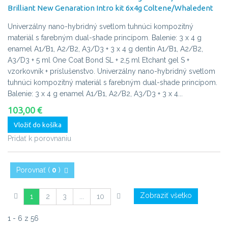
Brilliant New Genaration Intro kit 6x4g Coltene/Whaledent
Univerzálny nano-hybridný svetlom tuhnúci kompozitný
materiál s farebným dual-shade princípom. Balenie: 3 x 4 g
enamel A1/B1, A2/B2, A3/D3 + 3 x 4 g dentín A1/B1, A2/B2,
A3/D3 + 5 ml One Coat Bond SL + 2,5 ml Etchant gel S +
vzorkovník + príslušenstvo.
Univerzálny nano-hybridný svetlom
tuhnúci kompozitný materiál s farebným dual-shade princípom.
Balenie: 3 x 4 g enamel A1/B1, A2/B2, A3/D3 + 3 x 4...
103,00 €
Vložiť do košíka
Pridať k porovnaniu
Porovnať (
0
)
Zobraziť všetko
1
2
3
...
10
1 - 6 z 56