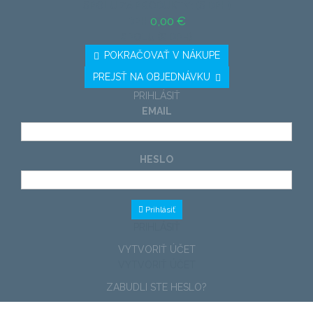
SPOLU ZA PRODUKTY: (S DPH)
0,00 €
DPH
SPOLU (S DPH)
POKRAČOVAŤ V NÁKUPE
PREJSŤ NA OBJEDNÁVKU
PRIHLÁSIŤ
EMAIL
HESLO
Prihlásiť
PRIHLÁSIŤ
VYTVORIŤ ÚČET
VYTVORIŤ ÚČET
ZABUDLI STE HESLO?