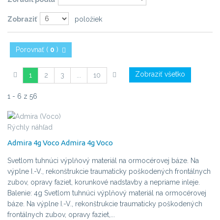
Zobraziť
položiek
Porovnať (
0
)
Zobraziť všetko
1
2
3
...
10
1 - 6 z 56
Rýchly náhľad
Admira 4g Voco
Admira 4g Voco
Svetlom tuhnúci výplňový materiál na ormocérovej báze. Na
výplne I.-V., rekonštrukcie traumaticky poškodených frontálnych
zubov, opravy faziet, korunkové nadstavby a nepriame inleje.
Balenie: 4g
Svetlom tuhnúci výplňový materiál na ormocérovej
báze. Na výplne I.-V., rekonštrukcie traumaticky poškodených
frontálnych zubov, opravy faziet,...