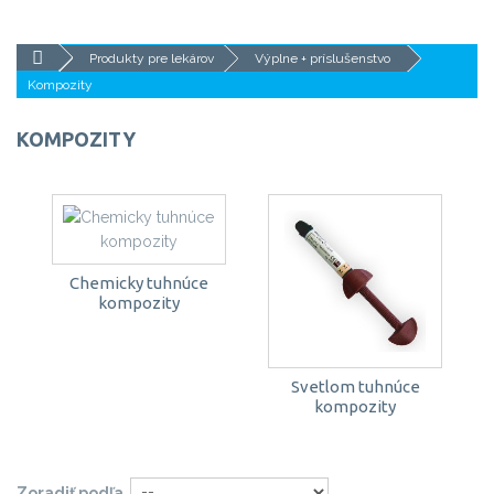
Produkty pre lekárov
Výplne + príslušenstvo
Kompozity
KOMPOZITY
Chemicky tuhnúce
kompozity
Svetlom tuhnúce
kompozity
Zoradiť podľa