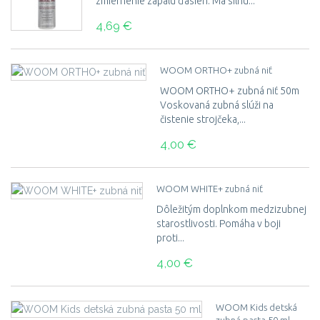
zmiernenie zápalu ďasien. Má silnú...
4,69 €
WOOM ORTHO+ zubná niť
WOOM ORTHO+ zubná niť 50m
Voskovaná zubná slúži na
čistenie strojčeka,...
4,00 €
WOOM WHITE+ zubná niť
Dôležitým doplnkom medzizubnej
starostlivosti. Pomáha v boji
proti...
4,00 €
WOOM Kids detská