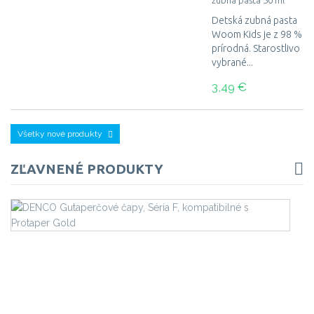
zubná pasta 50 ml
Detská zubná pasta
Woom Kids je z 98 %
prírodná. Starostlivo
vybrané...
3,49 €
Všetky nové produkty
ZĽAVNENÉ PRODUKTY
D
Gu
ča
ko
s 
Go
Gu
ča