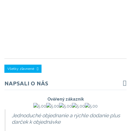
v
sé
F,
60
1
16
€
Všetky zľavnené
NAPSALI O NÁS
Ověřený zákazník
Jednoduché objednanie a rýchle dodanie plus
darček k objednávke