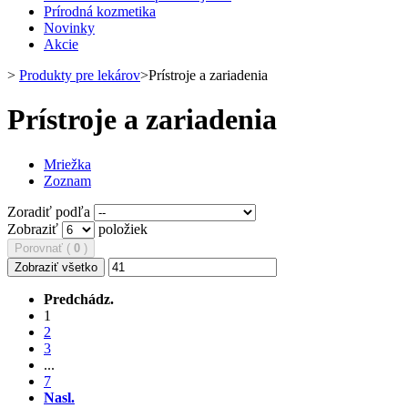
Prírodná kozmetika
Novinky
Akcie
>
Produkty pre lekárov
>
Prístroje a zariadenia
Prístroje a zariadenia
Mriežka
Zoznam
Zoradiť podľa
Zobraziť
položiek
Porovnať (
0
)
Zobraziť všetko
Predchádz.
1
2
3
...
7
Nasl.