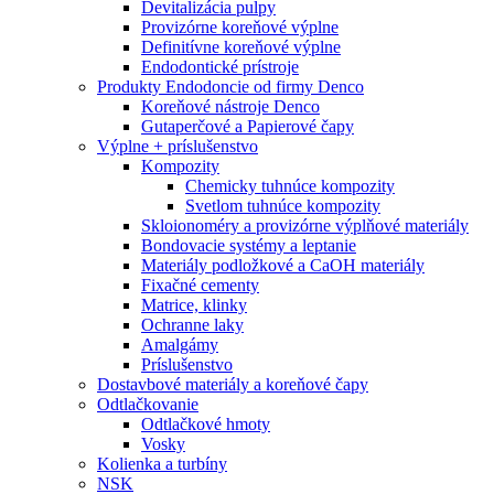
Devitalizácia pulpy
Provizórne koreňové výplne
Definitívne koreňové výplne
Endodontické prístroje
Produkty Endodoncie od firmy Denco
Koreňové nástroje Denco
Gutaperčové a Papierové čapy
Výplne + príslušenstvo
Kompozity
Chemicky tuhnúce kompozity
Svetlom tuhnúce kompozity
Skloionoméry a provizórne výplňové materiály
Bondovacie systémy a leptanie
Materiály podložkové a CaOH materiály
Fixačné cementy
Matrice, klinky
Ochranne laky
Amalgámy
Príslušenstvo
Dostavbové materiály a koreňové čapy
Odtlačkovanie
Odtlačkové hmoty
Vosky
Kolienka a turbíny
NSK