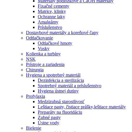
Materiály podložkové a CaOH materiály
Fixačné cementy
Matrice, klinky
Ochranne laky
Amalgámy
Príslušenstvo
Dostavbové materiály a koreňové čapy
Odtlačkovanie
Odtlačkové hmoty
Vosky
Kolienka a turbíny
NSK
Prístroje a zariadenia
Chirurgia
Hygiena a spotrebný materiál
Dezinfekcia a sterilizácia
Spotrebný materiál a príslušenstvo
Hygiena ústnej dutiny
Profylaxia
Medzizubná starostlivosť
Leštiace pasty, čistiace prášky,leštiace materiály
Preparáty na fluoridáciu
Zubné pasty
Ústne vody
Bielenie