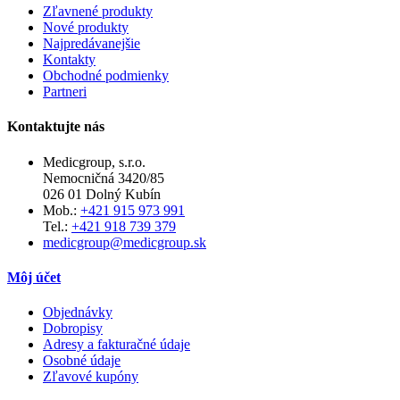
Zľavnené produkty
Nové produkty
Najpredávanejšie
Kontakty
Obchodné podmienky
Partneri
Kontaktujte nás
Medicgroup, s.r.o.
Nemocničná 3420/85
026 01 Dolný Kubín
Mob.:
+421 915 973 991
Tel.:
+421 918 739 379
medicgroup@medicgroup.sk
Môj účet
Objednávky
Dobropisy
Adresy a fakturačné údaje
Osobné údaje
Zľavové kupóny