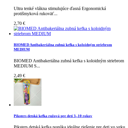
Ultra tenké vlákna stimulujúce ďasná Ergonomická
protišmyková rukoväť...
2,70 €
BIOMED Antibakeriálna zubná kefka s koloidným striebrom
MEDIUM
BIOMED Antibakeriálna zubná kefka s koloidným striebrom
MEDIUM S...
2,49 €
Piksters detská kefka ružová pre deti 3–10 rokov
Piksters detská kefka ponúka ideálne riešenie pre deti vo veku