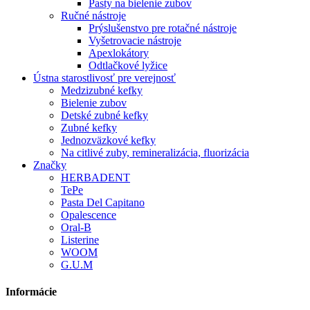
Pasty na bielenie zubov
Ručné nástroje
Prýslušenstvo pre rotačné nástroje
Vyšetrovacie nástroje
Apexlokátory
Odtlačkové lyžice
Ústna starostlivosť pre verejnosť
Medzizubné kefky
Bielenie zubov
Detské zubné kefky
Zubné kefky
Jednozväzkové kefky
Na citlivé zuby, remineralizácia, fluorizácia
Značky
HERBADENT
TePe
Pasta Del Capitano
Opalescence
Oral-B
Listerine
WOOM
G.U.M
Informácie