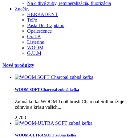
Na citlivé zuby, remineralizácia, fluorizácia
Značky
HERBADENT
TePe
Pasta Del Capitano
Opalescence
Oral-B
Listerine
WOOM
G.U.M
Nové produkty
WOOM SOFT Charcoal zubná kefka
Zubná kefka WOOM Toothbrush Charcoal Soft udržuje
zdravie a krásu vašich...
2,70 €
WOOM-ULTRA SOFT zubná kefka