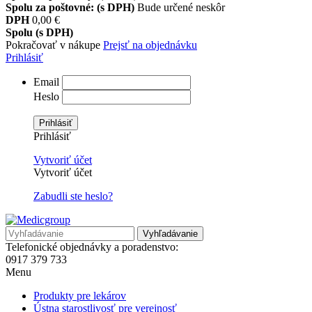
Spolu za poštovné: (s DPH)
Bude určené neskôr
DPH
0,00 €
Spolu (s DPH)
Pokračovať v nákupe
Prejsť na objednávku
Prihlásiť
Email
Heslo
Prihlásiť
Prihlásiť
Vytvoriť účet
Vytvoriť účet
Zabudli ste heslo?
Vyhľadávanie
Telefonické objednávky a poradenstvo:
0917 379 733
Menu
Produkty pre lekárov
Ústna starostlivosť pre verejnosť