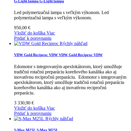
G-Light lampa
G-Light lampa
Led polymerizačná lampa s veľkým výkonom.
Led
polymerizačná lampa s veľkým výkonom.
950,00 €
Vložiť do košíka
Viac
Pridať k porovnaniu
Rýchly náhľad
VDW Gold Reciproc VDW
VDW Gold Reciproc VDW
Edomotor s integrovaným apexlokátorom, ktorý umožňuje
tradičnú rotačnú preparáciu koreňového kanálika ako aj
inovatívnu recipročnú preparáciu.
Edomotor s integrovaným
apexlokátorom, ktorý umožňuje tradičnú rotačnú preparáciu
koreňového kanálika ako aj inovatívnu recipročnú
preparáciu.
3 330,90 €
Vložiť do košíka
Viac
Pridať k porovnaniu
Rýchly náhľad
S-Max M25L
S-Max M25L