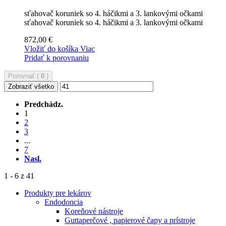
sťahovač koruniek so 4. háčikmi a 3. lankovými očkami
sťahovač koruniek so 4. háčikmi a 3. lankovými očkami
872,00 €
Vložiť do košíka
Viac
Pridať k porovnaniu
Porovnať (
0
)
Zobraziť všetko
Predchádz.
1
2
3
...
7
Nasl.
1 - 6 z 41
Produkty pre lekárov
Endodoncia
Koreňové nástroje
Guttaperčové , papierové čapy a prístroje