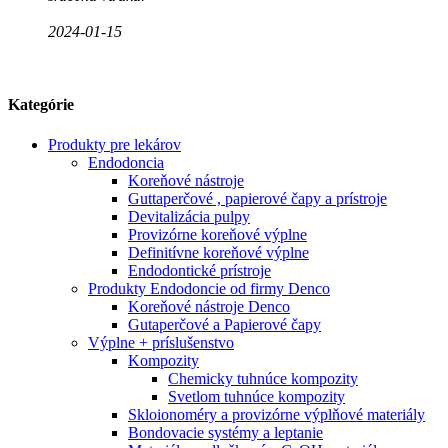
2024-01-15
Kategórie
Produkty pre lekárov
Endodoncia
Koreňové nástroje
Guttaperčové , papierové čapy a prístroje
Devitalizácia pulpy
Provizórne koreňové výplne
Definitívne koreňové výplne
Endodontické prístroje
Produkty Endodoncie od firmy Denco
Koreňové nástroje Denco
Gutaperčové a Papierové čapy
Výplne + príslušenstvo
Kompozity
Chemicky tuhnúce kompozity
Svetlom tuhnúce kompozity
Skloionoméry a provizórne výplňové materiály
Bondovacie systémy a leptanie