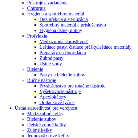
Prístroje a zariadenia
Chirurgia
Hygiena a spotrebný materiál
Dezinfekcia a sterilizácia
Spotrebný materiál a príslušenstvo
Hygiena ústnej dutiny
Profylaxia
Medzizubná starostlivosť
Leštiace pasty, čistiace prášky,leštiace materiály
Preparáty na fluoridáciu
Zubné pasty
Ústne vody
Bielenie
Pasty na bielenie zubov
Ručné nástroje
Prýslušenstvo pre rotačné nástroje
Vyšetrovacie nástroje
Apexlokátory
Odtlačkové lyžice
Ústna starostlivosť pre verejnosť
Medzizubné kefky
Bielenie zubov
Detské zubné kefky
Zubné kefky
Jednozväzkové kefky