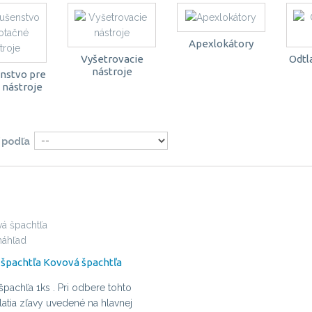
Apexlokátory
Vyšetrovacie
Odtl
nástroje
enstvo pre
 nástroje
 podľa
náhľad
špachtľa
Kovová špachtľa
pachľa 1ks . Pri odbere tohto
latia zľavy uvedené na hlavnej