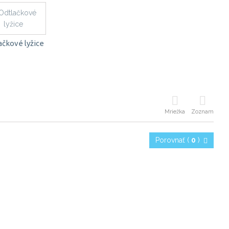
ačkové lyžice
Mriežka
Zoznam
Porovnať (
0
)