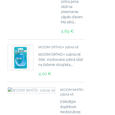
ústna pena
slúži na
zmiernenie
zápalu ďasien.
Má silnú...
4,69 €
WOOM ORTHO+ zubná niť
WOOM ORTHO+ zubná niť
50m Voskovaná zubná slúži
na čistenie strojčeka,...
4,00 €
WOOM WHITE+
zubná niť
Dôležitým
doplnkom
medzizubnej