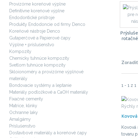
Provizórne koreňové výplne
Definitívne koreňové výplne
Endodontické prístroje
Produkty Endodoncie od firmy Denco
Koreňové nástroje Denco
Prýsluš
Gutaperčové a Papierové čapy
rotačné
Výplne + príslušenstvo
Kompozity
Chemicky tuhnúce kompozity
Zoradiť
Svetlom tuhnúce kompozity
Skloionoméry a provizórne výplňové
materiály
Bondovacie systémy a leptanie
1 - 1 z 1
Materiály podložkové a CaOH materiály
Fixačné cementy
Matrice, klinky
Rýchly 
Ochranne laky
Kovová 
Amalgámy
Príslušenstvo
Kovová š
Dostavbové materiály a koreňové čapy
tovaru p