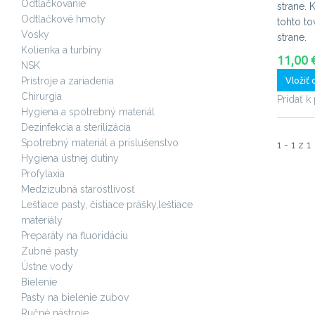
Odtlačkovanie
strane.
K
Odtlačkové hmoty
tohto to
Vosky
strane.
Kolienka a turbíny
11,00 
NSK
Prístroje a zariadenia
Vložiť 
Chirurgia
Pridať k
Hygiena a spotrebný materiál
Dezinfekcia a sterilizácia
Spotrebný materiál a príslušenstvo
1 - 1 z 1
Hygiena ústnej dutiny
Profylaxia
Medzizubná starostlivosť
Leštiace pasty, čistiace prášky,leštiace
materiály
Preparáty na fluoridáciu
Zubné pasty
Ústne vody
Bielenie
Pasty na bielenie zubov
Ručné nástroje