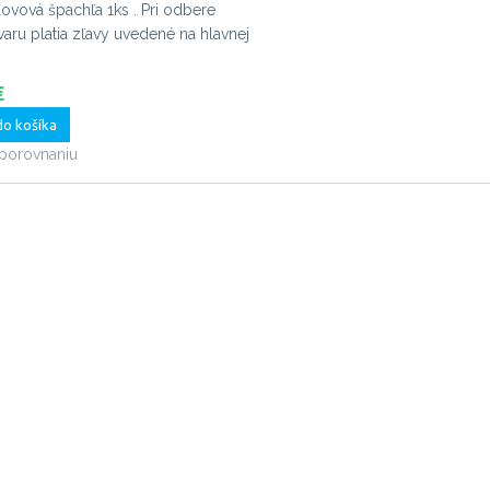
ovová špachľa 1ks . Pri odbere
varu platia zľavy uvedené na hlavnej
€
do košíka
 porovnaniu