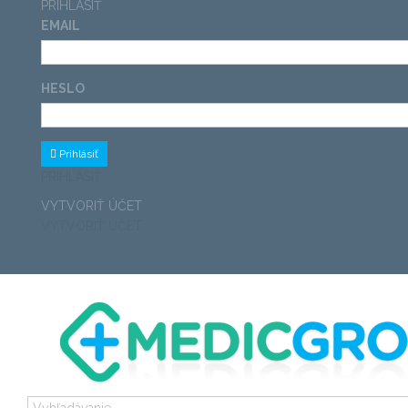
PRIHLÁSIŤ
EMAIL
HESLO
Prihlásiť
PRIHLÁSIŤ
VYTVORIŤ ÚČET
VYTVORIŤ ÚČET