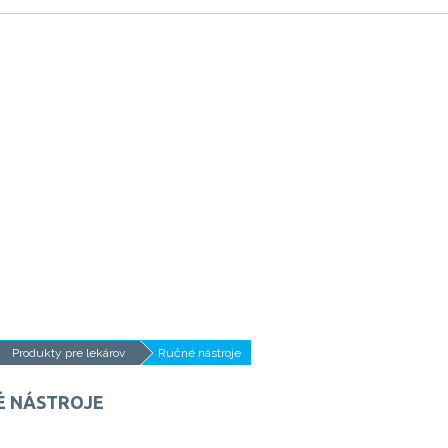
Produkty pre lekárov
Ručné nástroje
É NÁSTROJE