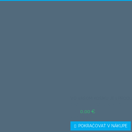
VO VAŠOM KOŠÍKU JE 1 PRODU
SPOLU ZA PRODUKTY: (S DPH
0,00 €
DPH
SPOLU (S DPH)
POKRAČOVAŤ V NÁKUPE