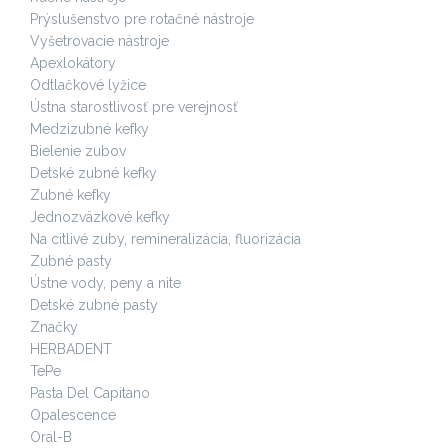
Prýslušenstvo pre rotačné nástroje
Vyšetrovacie nástroje
Apexlokátory
Odtlačkové lyžice
Ústna starostlivosť pre verejnosť
Medzizubné kefky
Bielenie zubov
Detské zubné kefky
Zubné kefky
Jednozväzkové kefky
Na citlivé zuby, remineralizácia, fluorizácia
Zubné pasty
Ústne vody, peny a nite
Detské zubné pasty
Značky
HERBADENT
TePe
Pasta Del Capitano
Opalescence
Oral-B