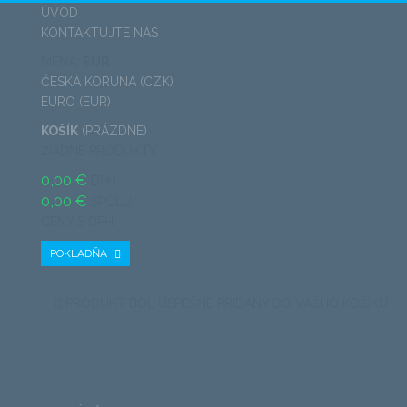
ÚVOD
KONTAKTUJTE NÁS
MENA:
EUR
ČESKÁ KORUNA (CZK)
EURO (EUR)
KOŠÍK
(PRÁZDNE)
ŽIADNE PRODUKTY
0,00 €
DPH
0,00 €
SPOLU
CENY S DPH
POKLADŇA
PRODUKT BOL ÚSPEŠNE PRIDANÝ DO VÁŠHO KOŠÍKU
MNOŽSTVO
SPOLU