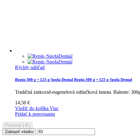
Rýchly náhľad
Repin 300 g + 125 g Spofa Dental
Repin 300 g + 125 g Spofa Dental
Tradičná zinkoxid-eugenelová odtlačková hmota. Balenie: 30
14,50 €
Vložiť do košíka
Viac
Pridať k porovnaniu
Porovnať (
0
)
Zobraziť všetko