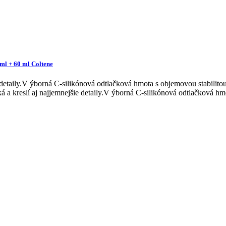
ml + 60 ml Coltene
 detaily.V ýborná C-silikónová odtlačková hmota s objemovou stabilit
 a kreslí aj najjemnejšie detaily.V ýborná C-silikónová odtlačková hm