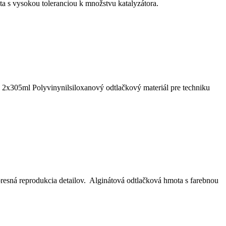
a s vysokou toleranciou k množstvu katalyzátora.
e: 2x305ml
Polyvinynilsiloxanový odtlačkový materiál pre techniku
presná reprodukcia detailov.
Alginátová odtlačková hmota s farebnou