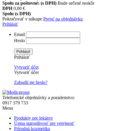
Spolu za poštovné: (s DPH)
Bude určené neskôr
DPH
0,00 €
Spolu (s DPH)
Pokračovať v nákupe
Prejsť na objednávku
Prihlásiť
Email
Heslo
Prihlásiť
Prihlásiť
Vytvoriť účet
Vytvoriť účet
Zabudli ste heslo?
Telefonické objednávky a poradenstvo:
0917 379 733
Menu
Produkty pre lekárov
Ústna starostlivosť pre verejnosť
Prírodná kozmetika