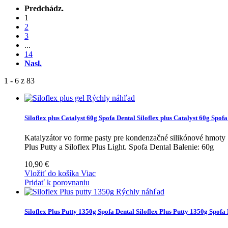
Predchádz.
1
2
3
...
14
Nasl.
1 - 6 z 83
Rýchly náhľad
Siloflex plus Catalyst 60g Spofa Dental
Siloflex plus Catalyst 60g Spofa
Katalyzátor vo forme pasty pre kondenzačné silikónové hmoty Si
Plus Putty a Siloflex Plus Light. Spofa Dental Balenie: 60g
10,90 €
Vložiť do košíka
Viac
Pridať k porovnaniu
Rýchly náhľad
Siloflex Plus Putty 1350g Spofa Dental
Siloflex Plus Putty 1350g Spofa