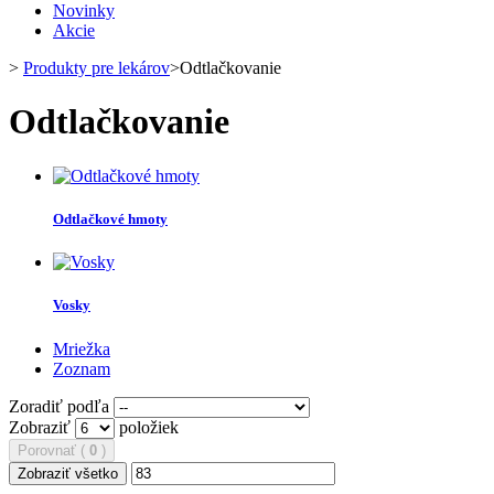
Novinky
Akcie
>
Produkty pre lekárov
>
Odtlačkovanie
Odtlačkovanie
Odtlačkové hmoty
Vosky
Mriežka
Zoznam
Zoradiť podľa
Zobraziť
položiek
Porovnať (
0
)
Zobraziť všetko