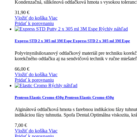
Kondenzačná, silikónová odtlačková hmota s vysokou toleranci
31,90 €
Vložiť do košíka
Viac
Pridať k porovnaniu
Rýchly náhľad
Express STD 2 x 305 ml 3M Espe
Express STD 2 x 305 ml 3M Espe
Polyvinynilsiloxanový odtlačkový materiál pre techniku korek
korekčného odtlačku aj na sendvičovú technik v ručne miešate
66,00 €
Vložiť do košíka
Viac
Pridať k porovnaniu
Rýchly náhľad
Pentron Elastic Cromo 450g
Pentron Elastic Cromo 450g
Alginátová odtlačková hmota s farebnou indikáciou fázy tuhnuti
indikáciou fázy tuhnutia. Spofa Dental.Optimálna viskozita, krá
7,00 €
Vložiť do košíka
Viac
Pridať k porovnaniu