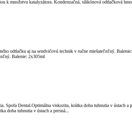
ou k množstvu katalyzátora.
Kondenzačná, silikónová odtlačková hmot
čného odtlačku aj na sendvičovú technik v ručne miešateľnľný. Baleni
ľnľný. Balenie: 2x305ml
a. Spofa Dental.Optimálna viskozita, krátka doba tuhnutia v ústach a 
tka doba tuhnutia v ústach a presná...