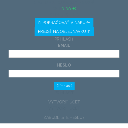
SPOLU ZA PRODUKTY: (S DPH)
0,00 €
DPH
SPOLU (S DPH)
POKRAČOVAŤ V NÁKUPE
PREJSŤ NA OBJEDNÁVKU
PRIHLÁSIŤ
EMAIL
HESLO
Prihlásiť
PRIHLÁSIŤ
VYTVORIŤ ÚČET
VYTVORIŤ ÚČET
ZABUDLI STE HESLO?