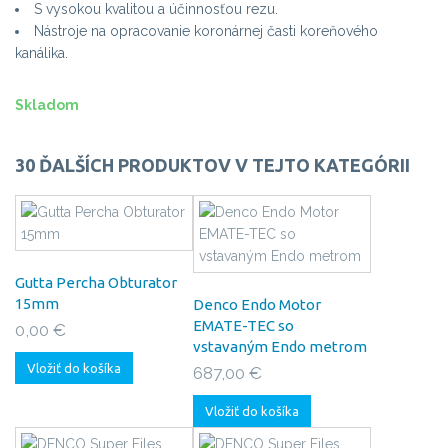
S vysokou kvalitou a účinnosťou rezu.
Nástroje na opracovanie koronárnej časti koreňového
kanálika.
Skladom
30 ĎALŠÍCH PRODUKTOV V TEJTO KATEGÓRII
Gutta Percha Obturator
15mm
Denco Endo Motor
EMATE-TEC so
0,00 €
vstavaným Endo metrom
Vložiť do košíka
687,00 €
Vložiť do košíka