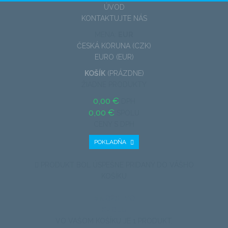
ÚVOD
KONTAKTUJTE NÁS
MENA:
EUR
ČESKÁ KORUNA (CZK)
EURO (EUR)
KOŠÍK
(PRÁZDNE)
ŽIADNE PRODUKTY
0,00 €
DPH
0,00 €
SPOLU
CENY S DPH
POKLADŇA
PRODUKT BOL ÚSPEŠNE PRIDANÝ DO VÁŠHO
KOŠÍKU
MNOŽSTVO
SPOLU
VO VAŠOM KOŠÍKU JE 1 PRODUKT.