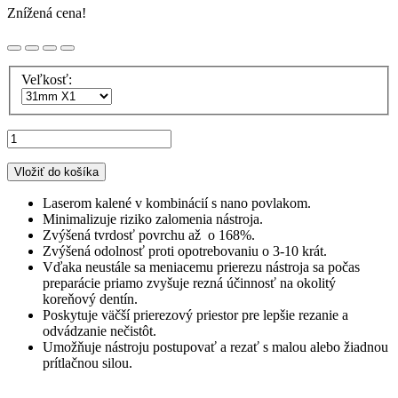
Znížená cena!
Veľkosť:
Vložiť do košíka
Laserom kalené v kombinácií s nano povlakom.
Minimalizuje riziko zalomenia nástroja.
Zvýšená tvrdosť povrchu až o 168%.
Zvýšená odolnosť proti opotrebovaniu o 3-10 krát.
Vďaka neustále sa meniacemu prierezu nástroja sa počas
preparácie priamo zvyšuje rezná účinnosť na okolitý
koreňový dentín.
Poskytuje väčší prierezový priestor pre lepšie rezanie a
odvádzanie nečistôt.
Umožňuje nástroju postupovať a rezať s malou alebo žiadnou
prítlačnou silou.