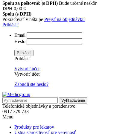
Spolu za poštovné: (s DPH)
Bude určené neskôr
DPH
0,00 €
Spolu (s DPH)
Pokračovať v nákupe
Prejsť na objednávku
Prihlásiť
Email
Heslo
Prihlásiť
Prihlásiť
Vytvoriť účet
Vytvoriť účet
Zabudli ste heslo?
Vyhľadávanie
Telefonické objednávky a poradenstvo:
0917 379 733
Menu
Produkty pre lekárov
Ústna starostlivosť pre verejnosť