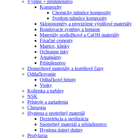
Výplne + príslušenstvo
Kompozity
Chemicky tuhnúce kompozity
Svetlom tuhnúce kompozity
Skloionoméry a provizórne výplňové materiály
Bondovacie systémy a leptanie
Materiály podložkové a CaOH materiály
Fixačné cementy
Matrice, klinky
Ochranne laky
Amalgámy
Príslušenstvo
Dostavbové materiály a koreňové čapy
Odtlačkovanie
Odtlačkové hmoty
Vosky
Kolienka a turbíny
NSK
Prístroje a zariadenia
Chirurgia
Hygiena a spotrebný materiál
Dezinfekcia a sterilizácia
Spotrebný materiál a príslušenstvo
Hygiena ústnej dutiny
Profylaxia