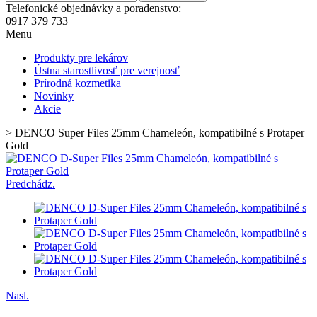
Telefonické objednávky a poradenstvo:
0917 379 733
Menu
Produkty pre lekárov
Ústna starostlivosť pre verejnosť
Prírodná kozmetika
Novinky
Akcie
>
DENCO Super Files 25mm Chameleón, kompatibilné s Protaper
Gold
Predchádz.
Nasl.