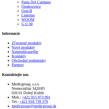
Pasta Del Capitano
Opalescence
Oral-B
Listerine
WOOM
G.U.M
Informácie
Zľavnené produkty
Nové produkty
Najpredávanejšie
Kontakty
Obchodné podmienky
Partneri
Kontaktujte nás
Medicgroup, s.r.o.
Nemocničná 3420/85
026 01 Dolný Kubín
Mob.:
+421 915 973 991
Tel.:
+421 918 739 379
medicgroup@medicgroup.sk