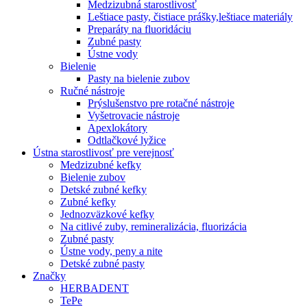
Medzizubná starostlivosť
Leštiace pasty, čistiace prášky,leštiace materiály
Preparáty na fluoridáciu
Zubné pasty
Ústne vody
Bielenie
Pasty na bielenie zubov
Ručné nástroje
Prýslušenstvo pre rotačné nástroje
Vyšetrovacie nástroje
Apexlokátory
Odtlačkové lyžice
Ústna starostlivosť pre verejnosť
Medzizubné kefky
Bielenie zubov
Detské zubné kefky
Zubné kefky
Jednozväzkové kefky
Na citlivé zuby, remineralizácia, fluorizácia
Zubné pasty
Ústne vody, peny a nite
Detské zubné pasty
Značky
HERBADENT
TePe