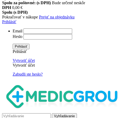
Spolu za poštovné: (s DPH)
Bude určené neskôr
DPH
0,00 €
Spolu (s DPH)
Pokračovať v nákupe
Prejsť na objednávku
Prihlásiť
Email
Heslo
Prihlásiť
Prihlásiť
Vytvoriť účet
Vytvoriť účet
Zabudli ste heslo?
Vyhľadávanie