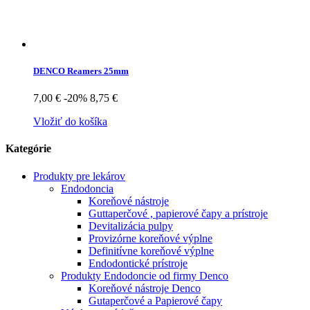
DENCO Reamers 25mm
7,00 €
-20%
8,75 €
Vložiť do košíka
Kategórie
Produkty pre lekárov
Endodoncia
Koreňové nástroje
Guttaperčové , papierové čapy a prístroje
Devitalizácia pulpy
Provizórne koreňové výplne
Definitívne koreňové výplne
Endodontické prístroje
Produkty Endodoncie od firmy Denco
Koreňové nástroje Denco
Gutaperčové a Papierové čapy