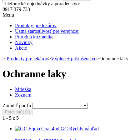
Telefonické objednávky a poradenstvo:
0917 379 733
Menu
Produkty pre lekárov
Ústna starostlivosť pre verejnosť
Prírodná kozmetika
Novinky
Akcie
>
Produkty pre lekárov
>
Výplne + príslušenstvo
>
Ochranne laky
Ochranne laky
Mriežka
Zoznam
Zoradiť podľa
Porovnať (
0
)
1 - 5 z 5
Rýchly náhľad