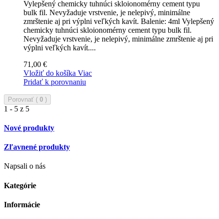
Vylepšený chemicky tuhnúci skloionomérny cement typu
bulk fil. Nevyžaduje vrstvenie, je nelepivý, minimálne
zmrštenie aj pri výplni veľkých kavít. Balenie: 4ml
Vylepšený
chemicky tuhnúci skloionomérny cement typu bulk fil.
Nevyžaduje vrstvenie, je nelepivý, minimálne zmrštenie aj pri
výplni veľkých kavít....
71,00 €
Vložiť do košíka
Viac
Pridať k porovnaniu
Porovnať (
0
)
1 - 5 z 5
Nové produkty
Zľavnené produkty
Napsali o nás
Kategórie
Informácie