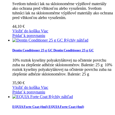
Svetlom tuhnúci lak na skloionomérne výplňové materiály
ako ochrana pred vlhkosťou alebo vysušením.
Svetlom
tuhnúci lak na skloionomérne výplňové materiály ako ochrana
pred vlhkosťou alebo vysušením.
44,10 €
Vložiť do košíka
Viac
Pridať k porovnaniu
Rýchly náhľad
Dentin Conditioner 25 g GC
Dentin Conditioner 25 g GC
10% roztok kyseliny polyakrylátovej na očistenie povrchu
zuba na zlepšenie adhézie skloionomérov. Balenie: 25 g
10%
roztok kyseliny polyakrylátovej na očistenie povrchu zuba na
zlepšenie adhézie skloionomérov. Balenie: 25 g
35,90 €
Vložiť do košíka
Viac
Pridať k porovnaniu
Rýchly náhľad
EQUIA Forte Coat (4ml)
EQUIA Forte Coat (4ml)