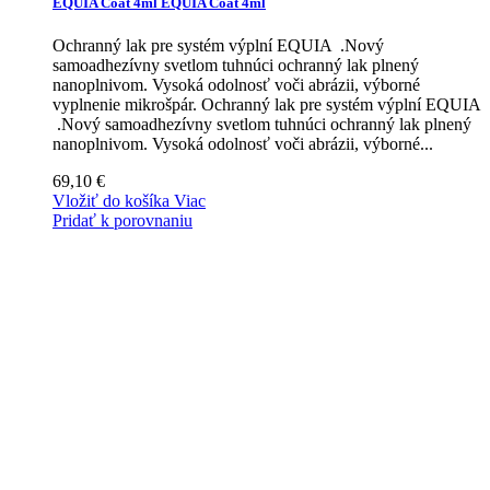
EQUIA Coat 4ml
EQUIA Coat 4ml
Ochranný lak pre systém výplní EQUIA .Nový
samoadhezívny svetlom tuhnúci ochranný lak plnený
nanoplnivom. Vysoká odolnosť voči abrázii, výborné
vyplnenie mikrošpár.
Ochranný lak pre systém výplní EQUIA
.Nový samoadhezívny svetlom tuhnúci ochranný lak plnený
nanoplnivom. Vysoká odolnosť voči abrázii, výborné...
69,10 €
Vložiť do košíka
Viac
Pridať k porovnaniu