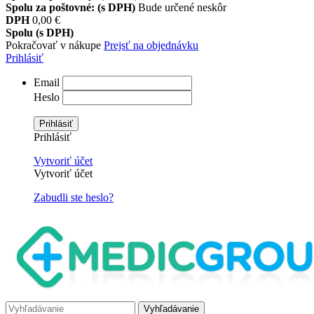
Spolu za poštovné: (s DPH)
Bude určené neskôr
DPH
0,00 €
Spolu (s DPH)
Pokračovať v nákupe
Prejsť na objednávku
Prihlásiť
Email
Heslo
Prihlásiť
Prihlásiť
Vytvoriť účet
Vytvoriť účet
Zabudli ste heslo?
Vyhľadávanie