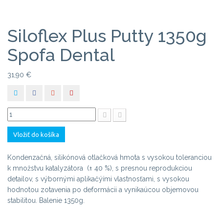
Siloflex Plus Putty 1350g
Spofa Dental
31,90 €
Vložiť do košíka
Kondenzačná, silikónová otlačková hmota s vysokou toleranciou
k množstvu katalyzátora (± 40 %), s presnou reprodukciou
detailov, s výbornými aplikačýími vlastnosťami, s vysokou
hodnotou zotavenia po deformácii a vynikaúcou objemovou
stabilitou. Balenie 1350g.