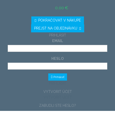
SPOLU ZA PRODUKTY: (S DPH)
0,00 €
DPH
SPOLU (S DPH)
POKRAČOVAŤ V NÁKUPE
PREJSŤ NA OBJEDNÁVKU
PRIHLÁSIŤ
EMAIL
HESLO
Prihlásiť
PRIHLÁSIŤ
VYTVORIŤ ÚČET
VYTVORIŤ ÚČET
ZABUDLI STE HESLO?