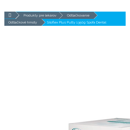
Produkty pre lekárov
Odtlačkovanie
Odtlačkové hmoty
Siloflex Plus Putty 1350g Spofa Dental