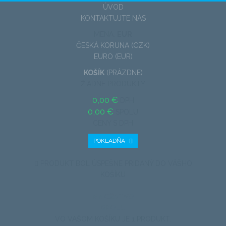
ÚVOD
KONTAKTUJTE NÁS
MENA:
EUR
ČESKÁ KORUNA (CZK)
EURO (EUR)
KOŠÍK
(PRÁZDNE)
ŽIADNE PRODUKTY
0,00 €
DPH
0,00 €
SPOLU
CENY S DPH
POKLADŇA
PRODUKT BOL ÚSPEŠNE PRIDANÝ DO VÁŠHO
KOŠÍKU
MNOŽSTVO
SPOLU
VO VAŠOM KOŠÍKU JE 1 PRODUKT.