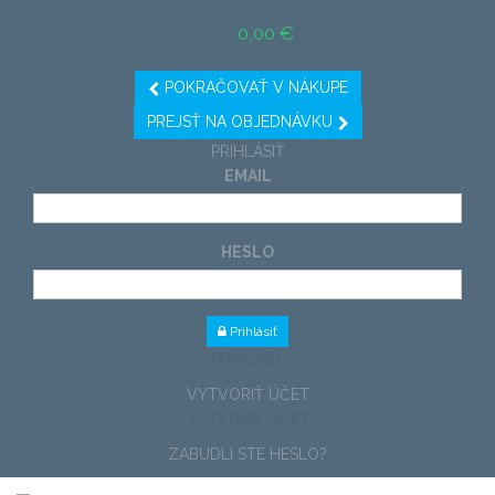
SPOLU ZA PRODUKTY: (S DPH)
0,00 €
DPH
SPOLU (S DPH)
POKRAČOVAŤ V NÁKUPE
PREJSŤ NA OBJEDNÁVKU
PRIHLÁSIŤ
EMAIL
HESLO
Prihlásiť
PRIHLÁSIŤ
VYTVORIŤ ÚČET
VYTVORIŤ ÚČET
ZABUDLI STE HESLO?