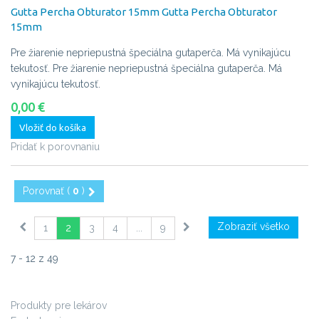
Gutta Percha Obturator 15mm
Gutta Percha Obturator
15mm
Pre žiarenie nepriepustná špeciálna gutaperča. Má vynikajúcu
tekutosť.
Pre žiarenie nepriepustná špeciálna gutaperča. Má
vynikajúcu tekutosť.
0,00 €
Vložiť do košíka
Pridať k porovnaniu
Porovnať (
0
)
Zobraziť všetko
1
2
3
4
...
9
7 - 12 z 49
Produkty pre lekárov