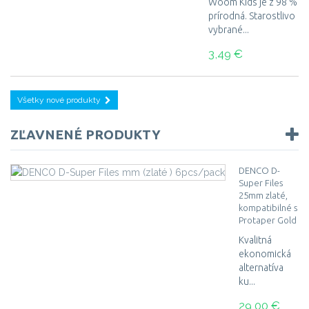
Woom Kids je z 98 %
prírodná. Starostlivo
vybrané...
3,49 €
Všetky nové produkty
ZĽAVNENÉ PRODUKTY
DENCO D-
Super Files
25mm zlaté,
kompatibilné s
Protaper Gold
Kvalitná
ekonomická
alternatíva
ku...
29,00 €