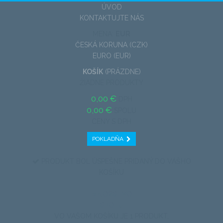
ÚVOD
KONTAKTUJTE NÁS
MENA:
EUR
ČESKÁ KORUNA (CZK)
EURO (EUR)
KOŠÍK
(PRÁZDNE)
ŽIADNE PRODUKTY
0,00 €
DPH
0,00 €
SPOLU
CENY S DPH
POKLADŇA
PRODUKT BOL ÚSPEŠNE PRIDANÝ DO VÁŠHO
KOŠÍKU
MNOŽSTVO
SPOLU
VO VAŠOM KOŠÍKU JE 1 PRODUKT.