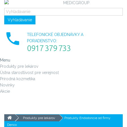
Vyhľadávanie
TELEFONICKÉ OBJEDNÁVKY A
PORADENSTVO:
0917 379 733
Menu
Produkty pre lekárov
Ústna starostlivosť pre verejnosť
Prírodná kozmetika
Novinky
Akcie
Produkty pre lekárov
Produkty Endodoncie od firmy
Denco