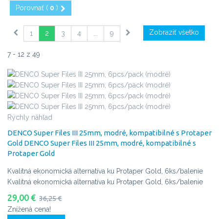
Porovnať (
0
)
Zobraziť všetko
1
2
3
4
...
9
7 - 12 z 49
Rýchly náhľad
DENCO Super Files III 25mm, modré, kompatibilné s Protaper
Gold
DENCO Super Files III 25mm, modré, kompatibilné s
Protaper Gold
Kvalitná ekonomická alternatíva ku Protaper Gold, 6ks/balenie
Kvalitná ekonomická alternatíva ku Protaper Gold, 6ks/balenie
29,00 €
36,25 €
Znížená cena!