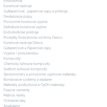
Endodoncia
Koreňové nástroje
Guttaperčové , papierové čapy a prístroje
Devitalizácia pulpy
Provizórne koreňové výplne
Definitívne koreňové výplne
Endodontické prístroje
Produkty Endodoncie od firmy Denco
Koreňové nástroje Denco
Gutaperčové a Papierové čapy
Výplne + príslušenstvo
Kompozity
Chemicky tuhnúce kompozity
Svetlom tuhnúce kompozity
Skloionoméry a provizórne výplňové materiály
Bondovacie systémy a leptanie
Materiály podložkové a CaOH materiály
Fixačné cementy
Matrice, klinky
Ochranne laky
Amalgámy