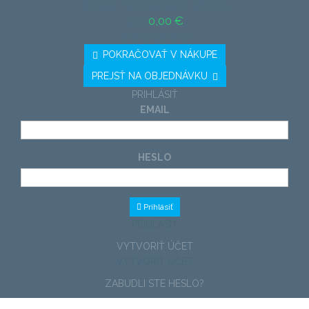
SPOLU ZA PRODUKTY: (S DPH)
0,00 €
DPH
SPOLU (S DPH)
POKRAČOVAŤ V NÁKUPE
PREJSŤ NA OBJEDNÁVKU
PRIHLÁSIŤ
EMAIL
HESLO
Prihlásiť
PRIHLÁSIŤ
VYTVORIŤ ÚČET
VYTVORIŤ ÚČET
ZABUDLI STE HESLO?