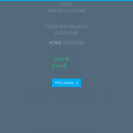
ÚVOD
KONTAKTUJTE NÁS
MENA:
EUR
ČESKÁ KORUNA (CZK)
EURO (EUR)
KOŠÍK
(PRÁZDNE)
ŽIADNE PRODUKTY
0,00 €
DPH
0,00 €
SPOLU
CENY S DPH
POKLADŇA
PRODUKT BOL ÚSPEŠNE PRIDANÝ DO VÁŠHO
KOŠÍKU
MNOŽSTVO
SPOLU
VO VAŠOM KOŠÍKU JE 1 PRODUKT.