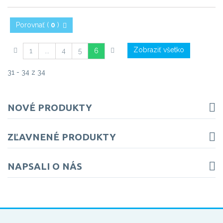
Porovnať (
0
)
Zobraziť všetko
1
...
4
5
6
31 - 34 z 34
NOVÉ PRODUKTY
ZĽAVNENÉ PRODUKTY
NAPSALI O NÁS