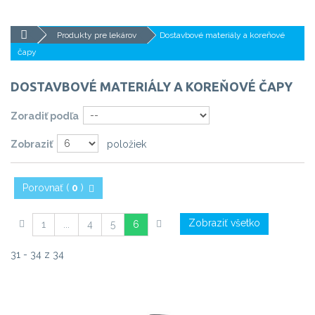
Produkty pre lekárov
Dostavbové materiály a koreňové
čapy
DOSTAVBOVÉ MATERIÁLY A KOREŇOVÉ ČAPY
Zoradiť podľa
Zobraziť
položiek
Porovnať (
0
)
Zobraziť všetko
1
...
4
5
6
31 - 34 z 34