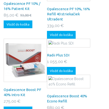
Opalescence PF 10% /
16% Patient Kit
Opalescence PF 10%, 16%
Refill 40 striekačiek
85,00 €
93,00 €
Ultradent
Vložiť do košíka
339,00 €
Vložiť do košíka
Radii Plus SDI
1 055,00 €
Vložiť do košíka
Opalescence Boost PF
40% Intro Kit
Opalescence Boost 40%
275,00 €
Econo Refill
680,00 €