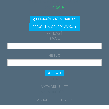
SPOLU ZA PRODUKTY: (S DPH)
0,00 €
DPH
SPOLU (S DPH)
POKRAČOVAŤ V NÁKUPE
PREJSŤ NA OBJEDNÁVKU
PRIHLÁSIŤ
EMAIL
HESLO
Prihlásiť
PRIHLÁSIŤ
VYTVORIŤ ÚČET
VYTVORIŤ ÚČET
ZABUDLI STE HESLO?