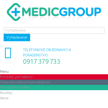
Vyhľadávanie
TELEFONICKÉ OBJEDNÁVKY A
PORADENSTVO:
0917 379 733
Menu
Produkty pre lekárov
Ústna starostlivosť pre verejnosť
Prírodná kozmetika
Novinky
Akcie