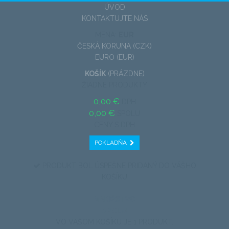
ÚVOD
KONTAKTUJTE NÁS
MENA:
EUR
ČESKÁ KORUNA (CZK)
EURO (EUR)
KOŠÍK
(PRÁZDNE)
ŽIADNE PRODUKTY
0,00 €
DPH
0,00 €
SPOLU
CENY S DPH
POKLADŇA
PRODUKT BOL ÚSPEŠNE PRIDANÝ DO VÁŠHO
KOŠÍKU
MNOŽSTVO
SPOLU
VO VAŠOM KOŠÍKU JE 1 PRODUKT.