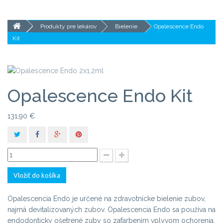
Produkty pre lekárov
Bielenie
Opalescence Endo
Kit
Opalescence Endo Kit
131,90 €
Vložiť do košíka
Opalescencia Endo je určené na zdravotnícke bielenie zubov,
najmä devitalizovaných zubov. Opalescencia Endo sa používa na
endodonticky ošetrené zuby so zafarbením vplyvom ochorenia,