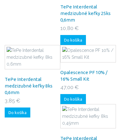
TePe Interdental
medzizubné kefky 25ks
0,6mm
10,80 €
Do košíka
Opalescence PF 10% /
16% Small Kit
TePe Interdental
medzizubné kefky 8ks
47,00 €
0,6mm
Do košíka
3,85 €
Do košíka
TePe Interdental