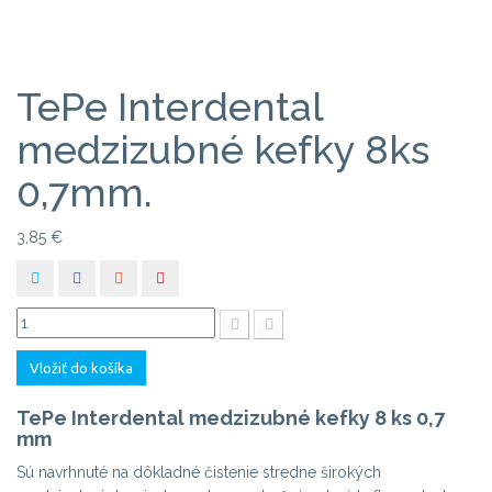
TePe Interdental
medzizubné kefky 8ks
0,7mm.
3,85 €
Vložiť do košíka
TePe Interdental medzizubné kefky 8 ks 0,7
mm
Sú navrhnuté na dôkladné čistenie stredne širokých