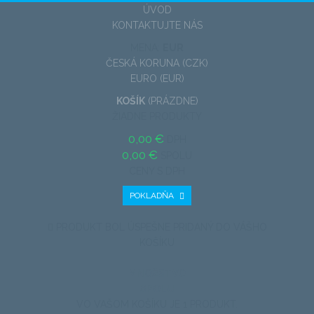
ÚVOD
KONTAKTUJTE NÁS
MENA:
EUR
ČESKÁ KORUNA (CZK)
EURO (EUR)
KOŠÍK
(PRÁZDNE)
ŽIADNE PRODUKTY
0,00 €
DPH
0,00 €
SPOLU
CENY S DPH
POKLADŇA
PRODUKT BOL ÚSPEŠNE PRIDANÝ DO VÁŠHO
KOŠÍKU
MNOŽSTVO
SPOLU
VO VAŠOM KOŠÍKU JE 1 PRODUKT.