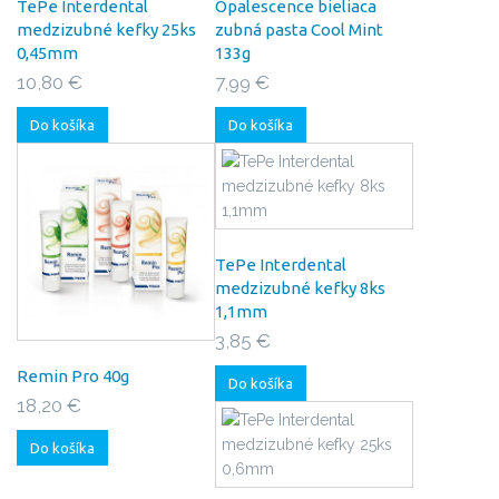
TePe Interdental
Opalescence bieliaca
medzizubné kefky 25ks
zubná pasta Cool Mint
0,45mm
133g
10,80 €
7,99 €
Do košíka
Do košíka
TePe Interdental
medzizubné kefky 8ks
1,1mm
3,85 €
Remin Pro 40g
Do košíka
18,20 €
Do košíka