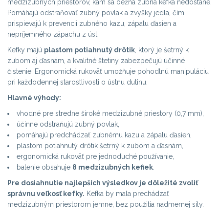
medzizubných priestorov, kam sa bežná zubná kefka nedostane.
Pomáhajú odstraňovať zubný povlak a zvyšky jedla, čím
prispievajú k prevencii zubného kazu, zápalu ďasien a
nepríjemného zápachu z úst.
Kefky majú
plastom potiahnutý drôtik
, ktorý je šetrný k
zubom aj ďasnám, a kvalitné štetiny zabezpečujú účinné
čistenie. Ergonomická rukoväť umožňuje pohodlnú manipuláciu
pri každodennej starostlivosti o ústnu dutinu.
Hlavné výhody:
vhodné pre stredne široké medzizubné priestory (0,7 mm),
účinne odstraňujú zubný povlak,
pomáhajú predchádzať zubnému kazu a zápalu ďasien,
plastom potiahnutý drôtik šetrný k zubom a ďasnám,
ergonomická rukoväť pre jednoduché používanie,
balenie obsahuje
8 medzizubných kefiek
.
Pre dosiahnutie najlepších výsledkov je dôležité zvoliť
správnu veľkosť kefky.
Kefka by mala prechádzať
medzizubným priestorom jemne, bez použitia nadmernej sily.