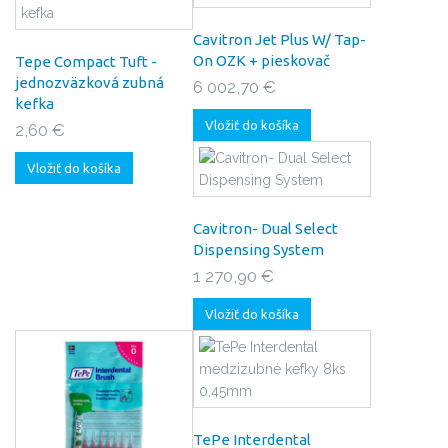
Cavitron Jet Plus W/ Tap-
On OZK + pieskovač
Tepe Compact Tuft -
jednozväzková zubná
6 002,70 €
kefka
Vložiť do košíka
2,60 €
Vložiť do košíka
Cavitron- Dual Select
Dispensing System
1 270,90 €
Vložiť do košíka
TePe Interdental