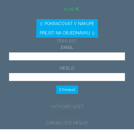
SPOLU ZA PRODUKTY: (S DPH)
0,00 €
DPH
SPOLU (S DPH)
POKRAČOVAŤ V NÁKUPE
PREJSŤ NA OBJEDNÁVKU
PRIHLÁSIŤ
EMAIL
HESLO
Prihlásiť
PRIHLÁSIŤ
VYTVORIŤ ÚČET
VYTVORIŤ ÚČET
ZABUDLI STE HESLO?