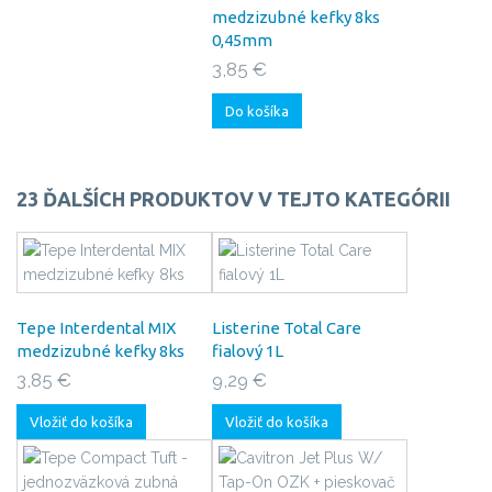
medzizubné kefky 8ks
0,45mm
3,85 €
Do košíka
23 ĎALŠÍCH PRODUKTOV V TEJTO KATEGÓRII
Tepe Interdental MIX
Listerine Total Care
medzizubné kefky 8ks
fialový 1L
3,85 €
9,29 €
Vložiť do košíka
Vložiť do košíka