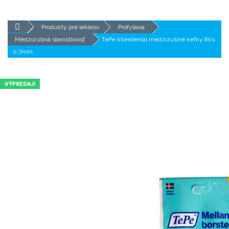
Produkty pre lekárov
Profylaxia
Medzizubná starostlivosť
TePe Interdental medzizubné kefky 8ks
0,7mm.
VÝPREDAJ!