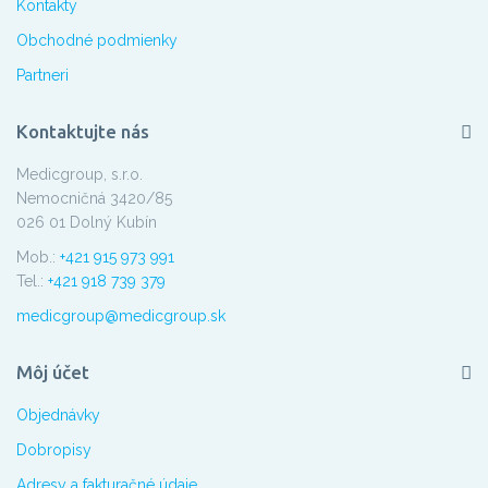
Kontakty
Obchodné podmienky
Partneri
Kontaktujte nás
Medicgroup, s.r.o.
Nemocničná 3420/85
026 01 Dolný Kubín
Mob.:
+421 915 973 991
Tel.:
+421 918 739 379
medicgroup@medicgroup.sk
Môj účet
Objednávky
Dobropisy
Adresy a fakturačné údaje