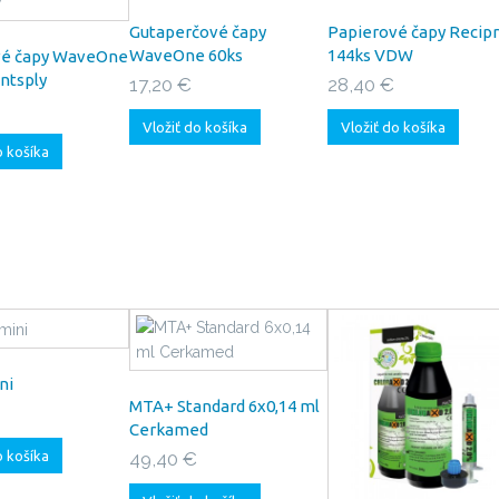
Gutaperčové čapy
Papierové čapy Recip
WaveOne 60ks
144ks VDW
vé čapy WaveOne
ntsply
17,20 €
28,40 €
Vložiť do košíka
Vložiť do košíka
o košíka
ni
MTA+ Standard 6x0,14 ml
Cerkamed
o košíka
49,40 €