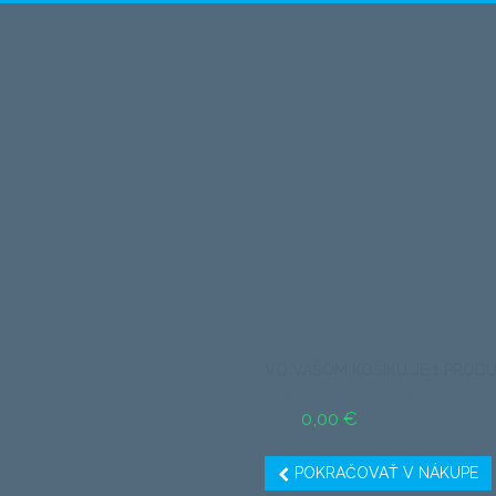
VO VAŠOM KOŠÍKU JE 1 PRODU
SPOLU ZA PRODUKTY: (S DPH
0,00 €
DPH
SPOLU (S DPH)
POKRAČOVAŤ V NÁKUPE