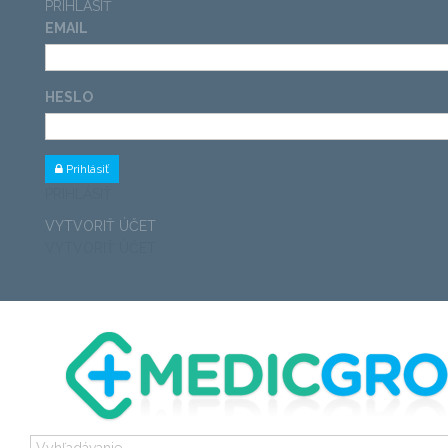
PRIHLÁSIŤ
EMAIL
HESLO
Prihlásiť
PRIHLÁSIŤ
VYTVORIŤ ÚČET
VYTVORIŤ ÚČET