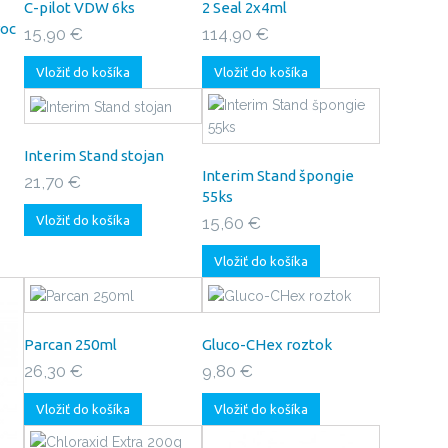
C-pilot VDW 6ks
2 Seal 2x4ml
roc
15,90 €
114,90 €
Vložiť do košíka
Vložiť do košíka
Interim Stand stojan
Interim Stand špongie
21,70 €
55ks
Vložiť do košíka
15,60 €
Vložiť do košíka
Parcan 250ml
Gluco-CHex roztok
26,30 €
9,80 €
Vložiť do košíka
Vložiť do košíka