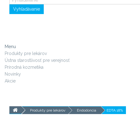
Vyhľadávanie
Menu
Produkty pre lekárov
Ústna starostlivosť pre verejnosť
Prírodná kozmetika
Novinky
Akcie
Produkty pre lekárov
Endodoncia
EDTA 18%