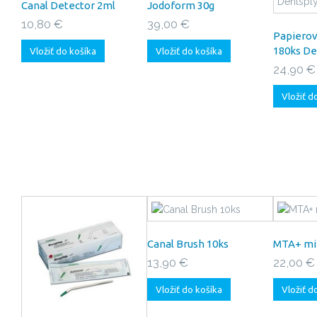
Canal Detector 2ml
Jodoform 30g
10,80 €
39,00 €
Papiero
180ks De
Vložiť do košíka
Vložiť do košíka
24,90 €
Vložiť d
Canal Brush 10ks
MTA+ mi
13,90 €
22,00 €
Vložiť do košíka
Vložiť d