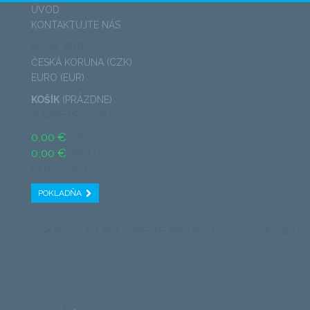
ÚVOD
KONTAKTUJTE NÁS
MENA:
EUR
ČESKÁ KORUNA (CZK)
EURO (EUR)
KOŠÍK
(PRÁZDNE)
ŽIADNE PRODUKTY
0,00 €
DPH
0,00 €
SPOLU
CENY S DPH
POKLADŇA
PRODUKT BOL ÚSPEŠNE PRIDANÝ DO VÁŠHO KOŠÍKU
MNOŽSTVO
SPOLU