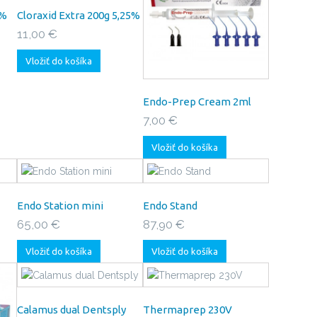
2%
Cloraxid Extra 200g 5,25%
11,00 €
Vložiť do košíka
Endo-Prep Cream 2ml
7,00 €
Vložiť do košíka
Endo Station mini
Endo Stand
65,00 €
87,90 €
Vložiť do košíka
Vložiť do košíka
Calamus dual Dentsply
Thermaprep 230V