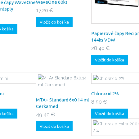
WaveOne 60ks
vé čapy WaveOne
ntsply
17,20 €
Vložiť do košíka
o košíka
Papierové čapy Recip
144ks VDW
28,40 €
Vložiť do košíka
ni
Chloraxid 2%
MTA+ Standard 6x0,14 ml
8,50 €
Cerkamed
o košíka
Vložiť do košíka
49,40 €
Vložiť do košíka