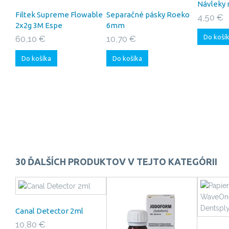
Návleky 
Filtek Supreme Flowable
Separačné pásky Roeko
4,50 €
2x2g 3M Espe
6mm
Do koší
60,10 €
10,70 €
Do košíka
Do košíka
30 ĎALŠÍCH PRODUKTOV V TEJTO KATEGÓRII
Canal Detector 2ml
10,80 €