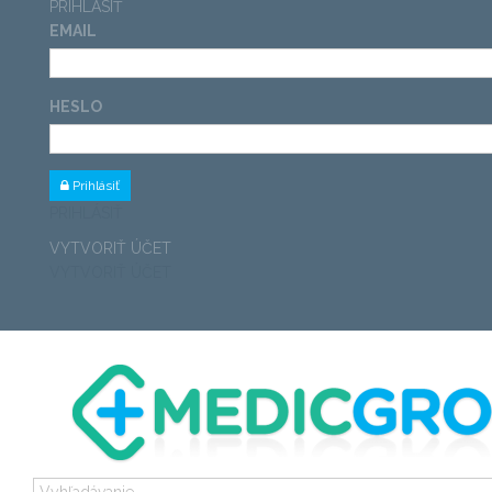
PRIHLÁSIŤ
EMAIL
HESLO
Prihlásiť
PRIHLÁSIŤ
VYTVORIŤ ÚČET
VYTVORIŤ ÚČET