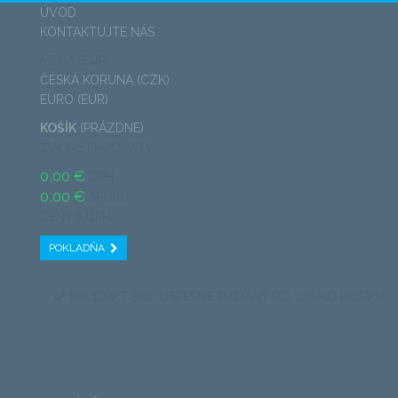
ÚVOD
KONTAKTUJTE NÁS
MENA:
EUR
ČESKÁ KORUNA (CZK)
EURO (EUR)
KOŠÍK
(PRÁZDNE)
ŽIADNE PRODUKTY
0,00 €
DPH
0,00 €
SPOLU
CENY S DPH
POKLADŇA
PRODUKT BOL ÚSPEŠNE PRIDANÝ DO VÁŠHO KOŠÍKU
MNOŽSTVO
SPOLU