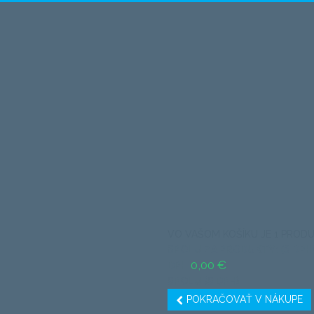
VO VAŠOM KOŠÍKU JE 1 PRODU
SPOLU ZA PRODUKTY: (S DPH
0,00 €
DPH
SPOLU (S DPH)
POKRAČOVAŤ V NÁKUPE