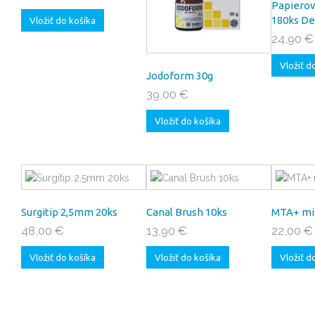
Papiero
180ks De
Vložiť do košíka
24,90 €
Vložiť d
Jodoform 30g
39,00 €
Vložiť do košíka
Surgitip 2,5mm 20ks
Canal Brush 10ks
MTA+ mi
48,00 €
13,90 €
22,00 €
Vložiť do košíka
Vložiť do košíka
Vložiť d