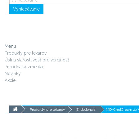
Vyhľadávanie
Menu
Produkty pre lekárov
Ústna starostlivosť pre verejnosť
Prírodná kozmetika
Novinky
Akcie
Produkty pre lekárov
Endodoncia
MD-ChelCream 2x