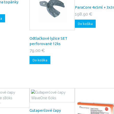
na topánky
ParaCore 4x5ml + 3x3
198,90 €
ka
Do košíka
Odtlačkové lyžice SET
perforované 12ks
79,00 €
Do košíka
Gutaperčové čapy