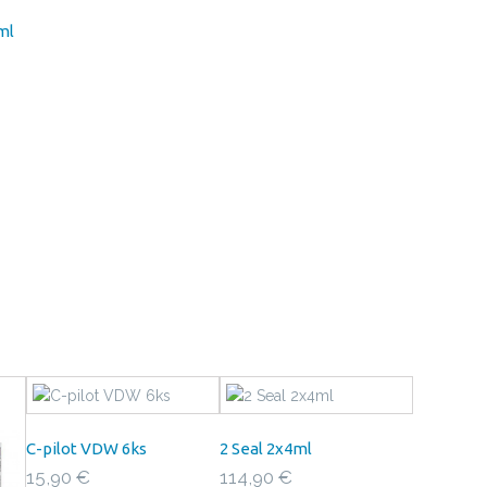
ml
C-pilot VDW 6ks
2 Seal 2x4ml
15,90 €
114,90 €