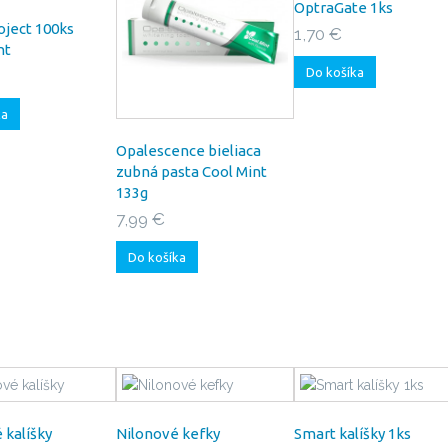
OptraGate 1ks
oject 100ks
1,70 €
nt
Do košíka
ka
Opalescence bieliaca
zubná pasta Cool Mint
133g
7,99 €
Do košíka
 kalíšky
Nilonové kefky
Smart kalíšky 1ks