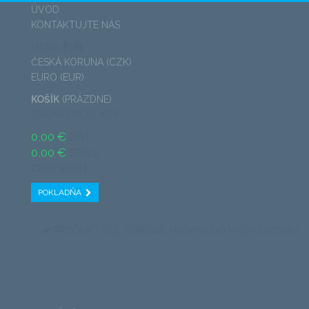
ÚVOD
KONTAKTUJTE NÁS
MENA:
EUR
ČESKÁ KORUNA (CZK)
EURO (EUR)
KOŠÍK
(PRÁZDNE)
ŽIADNE PRODUKTY
0,00 €
DPH
0,00 €
SPOLU
CENY S DPH
POKLADŇA
PRODUKT BOL ÚSPEŠNE PRIDANÝ DO VÁŠHO KOŠÍKU
MNOŽSTVO
SPOLU