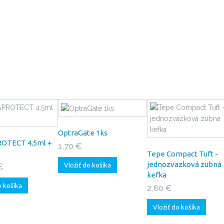
OptraGate 1ks
OTECT 4,5ml +
1,70 €
Tepe Compact Tuft -
jednozväzková zubná
Vložiť do košíka
€
kefka
o košíka
2,60 €
Vložiť do košíka