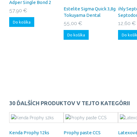
Adper Single Bond 2
Estelite Sigma Quick 3,8g
ihly Sept
57,90 €
Tokuyama Dental
Septodo
Do košíka
55,00 €
12,60 €
Do košíka
Do koší
30 ĎALŠÍCH PRODUKTOV V TEJTO KATEGÓRII
Kenda Prophy 12ks
Prophy paste CCS
Latexové