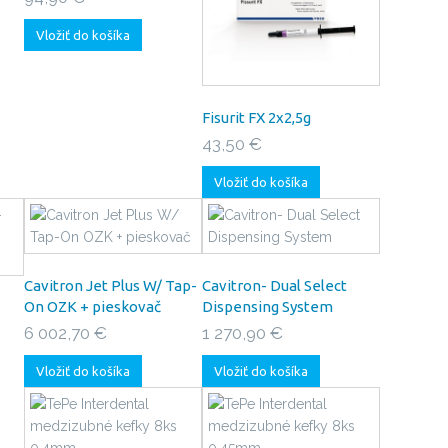
Vložiť do košíka
Fisurit FX 2x2,5g
43,50 €
Vložiť do košíka
Cavitron Jet Plus W/ Tap-
Cavitron- Dual Select
On OZK + pieskovač
Dispensing System
6 002,70 €
1 270,90 €
Vložiť do košíka
Vložiť do košíka