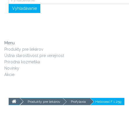
Vyhľadávanie
Menu
Produkty pre lekárov
Ústna starostlivosť pre verejnosť
Prírodná kozmetika
Novinky
Akcie
Produkty pre lekárov
Profylaxia
Helioseal F 1,25g