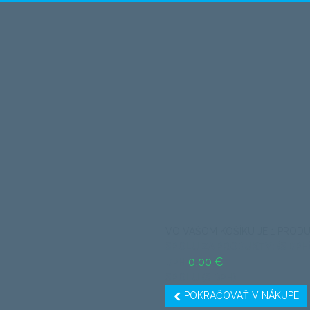
VO VAŠOM KOŠÍKU JE 1 PRODU
SPOLU ZA PRODUKTY: (S DPH
0,00 €
DPH
SPOLU (S DPH)
POKRAČOVAŤ V NÁKUPE