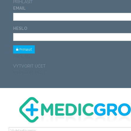
PRIHLÁSIŤ
EMAIL
HESLO
Prihlásiť
PRIHLÁSIŤ
VYTVORIŤ ÚČET
VYTVORIŤ ÚČET