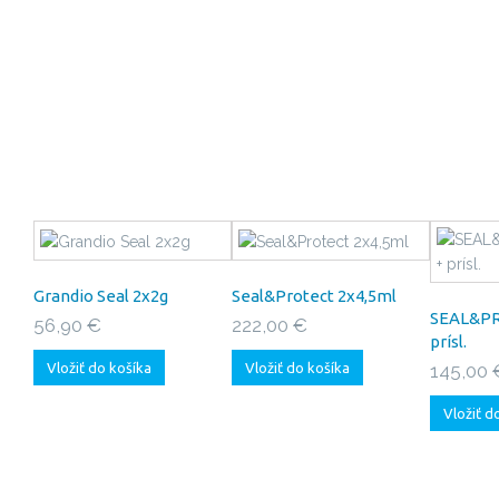
Grandio Seal 2x2g
Seal&Protect 2x4,5ml
SEAL&PR
56,90 €
222,00 €
prísl.
Vložiť do košíka
Vložiť do košíka
145,00 
Vložiť d