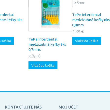
erdental
TePe Interdental
né kefky 8ks
medzizubné kefky 8ks
0,8mm
3,85 €
TePe Interdental
o košíka
Vložiť do košíka
medzizubné kefky 8ks
0,7mm.
3,85 €
Vložiť do košíka
KONTAKTUJTE NÁS
MÔJ ÚČET