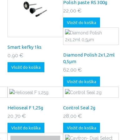
Polish paste RS 300g
22,00 €
Vložiť do košíka
Smart kefky 1ks
0,90 €
Diamond Polish 2x1,2ml
0,5µm
Vložiť do košíka
62,00 €
Vložiť do košíka
Helioseal F 1,25g
Control Seal 2g
20,70 €
28,00 €
Vložiť do košíka
Vložiť do košíka