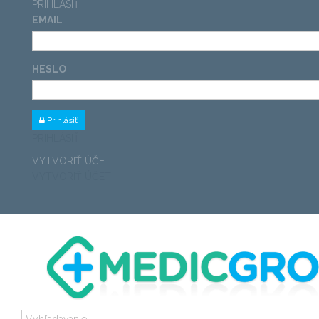
PRIHLÁSIŤ
EMAIL
HESLO
Prihlásiť
PRIHLÁSIŤ
VYTVORIŤ ÚČET
VYTVORIŤ ÚČET