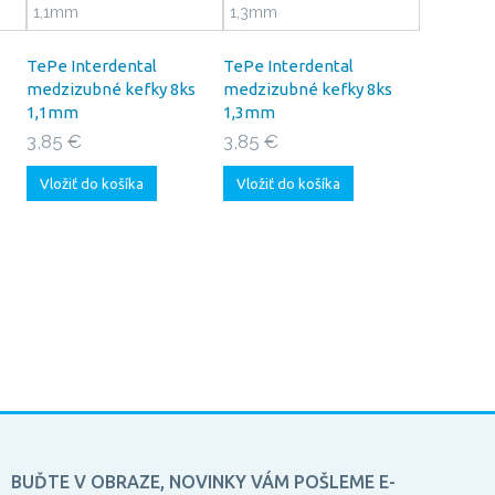
TePe Interdental
TePe Interdental
medzizubné kefky 8ks
medzizubné kefky 8ks
1,1mm
1,3mm
3,85 €
3,85 €
Vložiť do košíka
Vložiť do košíka
BUĎTE V OBRAZE, NOVINKY VÁM POŠLEME E-