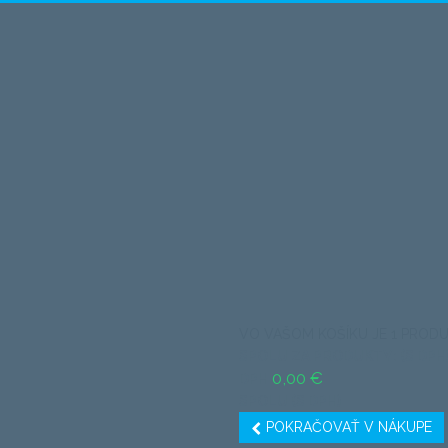
VO VAŠOM KOŠÍKU JE 1 PRODU
SPOLU ZA PRODUKTY: (S DPH
0,00 €
DPH
SPOLU (S DPH)
POKRAČOVAŤ V NÁKUPE