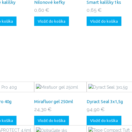
 kalíšky
Nilonové kefky
Smart kalíšky 1ks
0,60 €
0,65 €
o košíka
Vložiť do košíka
Vložiť do košíka
ro 40g
Mirafluor gel 250ml
Dyract Seal 3x1,5g
24,30 €
94,90 €
o košíka
Vložiť do košíka
Vložiť do košíka