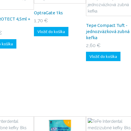
OptraGate 1ks
OTECT 4,5ml +
1,70 €
Tepe Compact Tuft -
jednozväzková zubná
Vložiť do košíka
€
kefka
o košíka
2,60 €
Vložiť do košíka