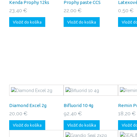
Kenda Prophy 12ks
Prophy paste CCS
Latexové
23,40 €
22,00 €
0,50 €
Vložiť do košíka
Vložiť do košíka
Vložiť d
Diamond Excel 2g
Bifluorid 10 4g
Remin P
20,00 €
92,40 €
18,20 €
Vložiť do košíka
Vložiť do košíka
Vložiť d