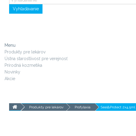
Vyhľadávanie
Menu
Produkty pre lekárov
Ústna starostlivosť pre verejnosť
Prírodná kozmetika
Novinky
Akcie
Produkty pre lekárov
Profylaxia
Seal&Protect 2x4,5ml