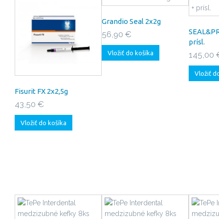
Grandio Seal 2x2g
SEAL&PR
56,90 €
prísl.
Vložiť do košíka
145,00 
Vložiť d
Fisurit FX 2x2,5g
43,50 €
Vložiť do košíka