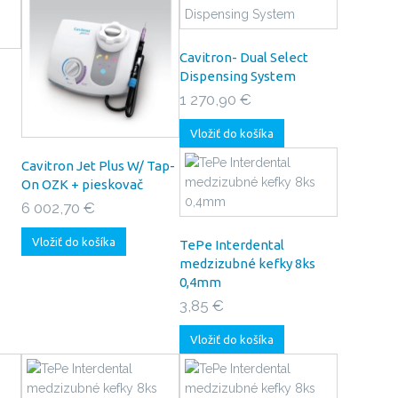
Cavitron- Dual Select
Dispensing System
1 270,90 €
Vložiť do košíka
Cavitron Jet Plus W/ Tap-
On OZK + pieskovač
6 002,70 €
Vložiť do košíka
TePe Interdental
medzizubné kefky 8ks
0,4mm
3,85 €
Vložiť do košíka