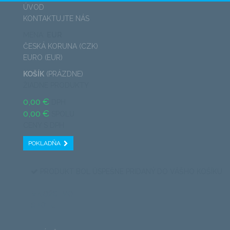
ÚVOD
KONTAKTUJTE NÁS
MENA:
EUR
ČESKÁ KORUNA (CZK)
EURO (EUR)
KOŠÍK
(PRÁZDNE)
ŽIADNE PRODUKTY
0,00 €
DPH
0,00 €
SPOLU
CENY S DPH
POKLADŇA
PRODUKT BOL ÚSPEŠNE PRIDANÝ DO VÁŠHO KOŠÍKU
MNOŽSTVO
SPOLU